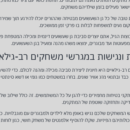
מתקנים הנותנים מענה גם למבוגרים. תחנות כושר עם ציוד כמו מתח, לוח
הישאר פעילים בזמן שילדיהם משחקים.
ות טובה של כל גן השעשועים מבטיחה שההורים יוכלו להירגע תוך שמירה 
קום נעים למשפחות לבלות בו פרקי זמן ממושכים.
צות הגיל, אתם יוצרים סביבת גן שעשועים דינמית ומכילה המטפחת פע
פעוטות ועד מבוגרים, ימצאו משהו מהנה ומועיל בגן השעשועים.
 ונגישות במגרשי משחקים רב-גילאי
ב-גילאיים היא חיונית ליצירת סביבה מכילה ומהנה לכולם. כדי להשיג
כבד ובתנאי מזג אוויר שונים. בחרו במשטחים כמו גומי או דשא סינתטי 
ני בטיחות מחמירים כדי להגן על כל המשתמשים. זה כולל שילוב של צ
דיקה ותחזוקה שוטפת של המתקנים.
 המשחקים שלכם נגיש באופן מלא לילדים ולמבוגרים עם מוגבלויות. כל
לותיהם הפיזיות. שקלו להוסיף אלמנטים של משחק חושי, כגון לוחות מ